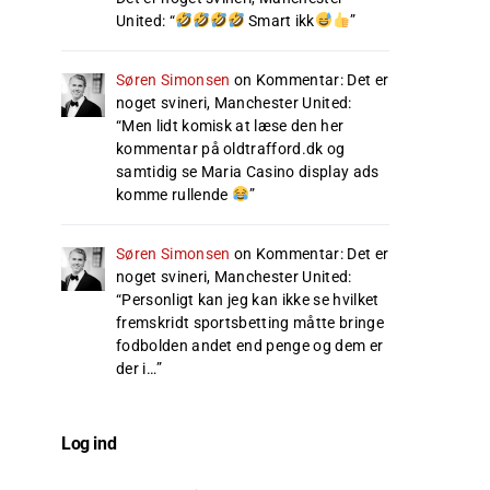
United
: “
Smart ikk
”
Søren Simonsen
on
Kommentar: Det er
noget svineri, Manchester United
:
“
Men lidt komisk at læse den her
kommentar på oldtrafford.dk og
samtidig se Maria Casino display ads
komme rullende
”
Søren Simonsen
on
Kommentar: Det er
noget svineri, Manchester United
:
“
Personligt kan jeg kan ikke se hvilket
fremskridt sportsbetting måtte bringe
fodbolden andet end penge og dem er
der i…
”
Log ind