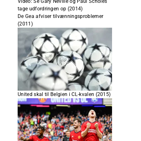
Video: Se Gary Neville og Paul Scholes
tage udfordringen op (2014)
De Gea afviser tilvænningsproblemer
(2011)
United skal til Belgien i CL-kvalen (2015)