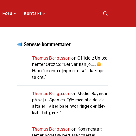
Fora
Kontakt
Seneste kommentarer
Thomas Bengtsson
on
Officielt: United
henter Orozco
: “
Der var han jo…..
Ham forventer jeg meget af….kæmpe
talent.
”
Thomas Bengtsson
on
Medie: Bayindir
på vej til Spanien
: “
Øv med alle de leje
aftaler . Viser bare hvor ringe der blev
købt tidligere .
”
Thomas Bengtsson
on
Kommentar:
Det er noget svineri, Manchester