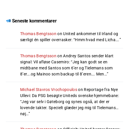
Seneste kommentarer
Thomas Bengtsson
on
United ankommer til Irland og
særligt én spiller overrasker
: “
Hmm hvad med Licha….
”
Thomas Bengtsson
on
Andrey Santos sender klart
signal: Vil afløse Casemiro
: “
Jeg kan godt se en
midtbane med Santos som 6’er og Tielemans som
8’er….og Mainoo som backup til 8’eren…. Men…
”
Michael Stavros Vrochopoulos
on
Reportage fra Nye
Ullevi: Da PSG besøgte Uniteds svenske hjemmebane
:
“
Jeg var selv i Gøteborg og synes også, at der er
lovende takter. Specielt glæder jeg mig til Tielemans…
nøj…
”