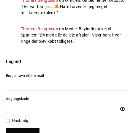
Thomas Bengtsson
on
Officielt: United henter Orozco
:
“
Der var han jo…..
Ham forventer jeg meget
af….kæmpe talent.
”
Thomas Bengtsson
on
Medie: Bayindir på vej til
Spanien
: “
Øv med alle de leje aftaler . Viser bare hvor
ringe der blev købt tidligere .
”
Log ind
Brugernavn eller e-mail
Adgangskode
Husk mig