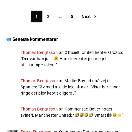
1
2
…
5
Next
Seneste kommentarer
Thomas Bengtsson
on
Officielt: United henter Orozco
:
“
Der var han jo…..
Ham forventer jeg meget
af….kæmpe talent.
”
Thomas Bengtsson
on
Medie: Bayindir på vej til
Spanien
: “
Øv med alle de leje aftaler . Viser bare hvor
ringe der blev købt tidligere .
”
Thomas Bengtsson
on
Kommentar: Det er noget
svineri, Manchester United
: “
Smart ikk
”
Søren Simonsen
on
Kommentar: Det er noget svineri,