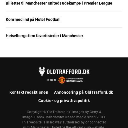
Billetter til Manchester Uniteds udekampe i Premier League
Kom med ind på Hotel Football
Heiselbergs fem favoritsteder i Manchester
Kontakt redaktionen
Annoncering på OldTrafford.dk
Cookie- og privatlivspolitik
Copyright © OldTrafford.dk. Images by Getty &
Imago. Dansk Manchester United medie siden 2003.
This website is in no way authorised by or connected
with Manchester United or the official club website.