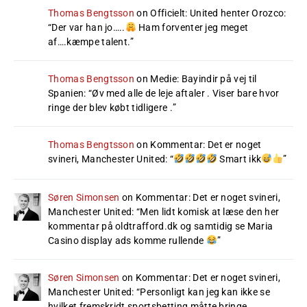
Thomas Bengtsson
on
Officielt: United henter Orozco
:
“
Der var han jo…..
Ham forventer jeg meget
af….kæmpe talent.
”
Thomas Bengtsson
on
Medie: Bayindir på vej til
Spanien
: “
Øv med alle de leje aftaler . Viser bare hvor
ringe der blev købt tidligere .
”
Thomas Bengtsson
on
Kommentar: Det er noget
svineri, Manchester United
: “
Smart ikk
”
Søren Simonsen
on
Kommentar: Det er noget svineri,
Manchester United
: “
Men lidt komisk at læse den her
kommentar på oldtrafford.dk og samtidig se Maria
Casino display ads komme rullende
”
Søren Simonsen
on
Kommentar: Det er noget svineri,
Manchester United
: “
Personligt kan jeg kan ikke se
hvilket fremskridt sportsbetting måtte bringe