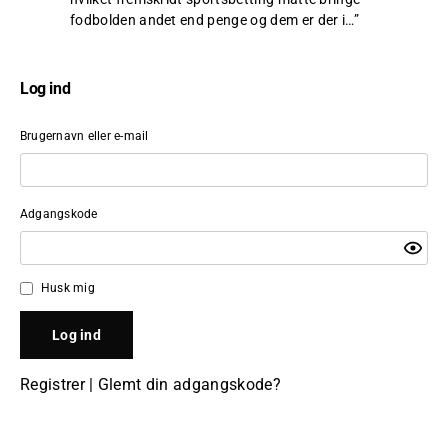
fodbolden andet end penge og dem er der i…
”
Log ind
Brugernavn eller e-mail
Adgangskode
Husk mig
Registrer
|
Glemt din adgangskode?