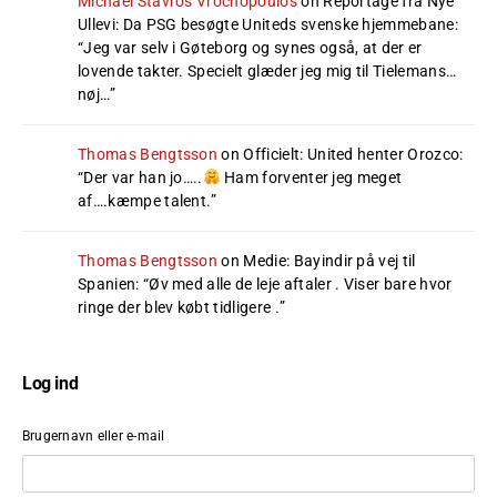
Michael Stavros Vrochopoulos
on
Reportage fra Nye
Ullevi: Da PSG besøgte Uniteds svenske hjemmebane
:
“
Jeg var selv i Gøteborg og synes også, at der er
lovende takter. Specielt glæder jeg mig til Tielemans…
nøj…
”
Thomas Bengtsson
on
Officielt: United henter Orozco
:
“
Der var han jo…..
Ham forventer jeg meget
af….kæmpe talent.
”
Thomas Bengtsson
on
Medie: Bayindir på vej til
Spanien
: “
Øv med alle de leje aftaler . Viser bare hvor
ringe der blev købt tidligere .
”
Log ind
Brugernavn eller e-mail