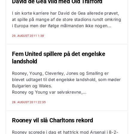
David de Gea vild med Old Trafford
I sin korte karriere har David de Gea allerede prøvet,
at spille på mange af de store stadions rundt omkring
i Europa men der ifølge målmanden ikke nogen...
29. AUGUST 2011 1:38
Fem United spillere på det engelske
landshold
Rooney, Young, Cleverley, Jones og Smalling er
blevet udtaget til det engelske landshold, som møder
Bulgarien og Wales.
Rooney og Young var selvskrevne,...
28. AUGUST 2011 22:35
Rooney vil slå Charltons rekord
Rooney scorede i dag et hattrick mod Arsenal i 8-2-