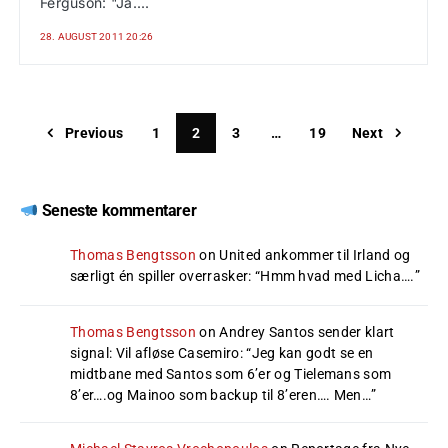
Ferguson: "Ja....
28. AUGUST 2011 20:26
Previous
1
2
3
…
19
Next
Seneste kommentarer
Thomas Bengtsson
on
United ankommer til Irland og
særligt én spiller overrasker
: “
Hmm hvad med Licha….
”
Thomas Bengtsson
on
Andrey Santos sender klart
signal: Vil afløse Casemiro
: “
Jeg kan godt se en
midtbane med Santos som 6’er og Tielemans som
8’er….og Mainoo som backup til 8’eren…. Men…
”