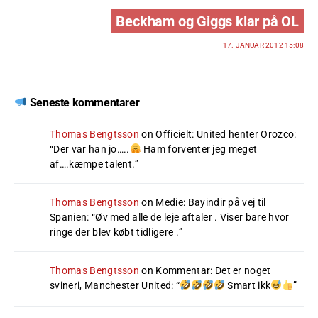
Beckham og Giggs klar på OL
17. JANUAR 2012 15:08
Seneste kommentarer
Thomas Bengtsson
on
Officielt: United henter Orozco
:
“
Der var han jo…..
Ham forventer jeg meget
af….kæmpe talent.
”
Thomas Bengtsson
on
Medie: Bayindir på vej til
Spanien
: “
Øv med alle de leje aftaler . Viser bare hvor
ringe der blev købt tidligere .
”
Thomas Bengtsson
on
Kommentar: Det er noget
svineri, Manchester United
: “
Smart ikk
”