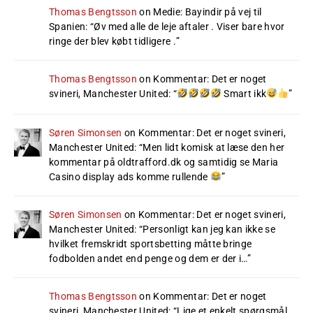
Thomas Bengtsson
on
Medie: Bayindir på vej til
Spanien
: “
Øv med alle de leje aftaler . Viser bare hvor
ringe der blev købt tidligere .
”
Thomas Bengtsson
on
Kommentar: Det er noget
svineri, Manchester United
: “
Smart ikk
”
Søren Simonsen
on
Kommentar: Det er noget svineri,
Manchester United
: “
Men lidt komisk at læse den her
kommentar på oldtrafford.dk og samtidig se Maria
Casino display ads komme rullende
”
Søren Simonsen
on
Kommentar: Det er noget svineri,
Manchester United
: “
Personligt kan jeg kan ikke se
hvilket fremskridt sportsbetting måtte bringe
fodbolden andet end penge og dem er der i…
”
Thomas Bengtsson
on
Kommentar: Det er noget
svineri, Manchester United
: “
Lige et enkelt spørgsmål…