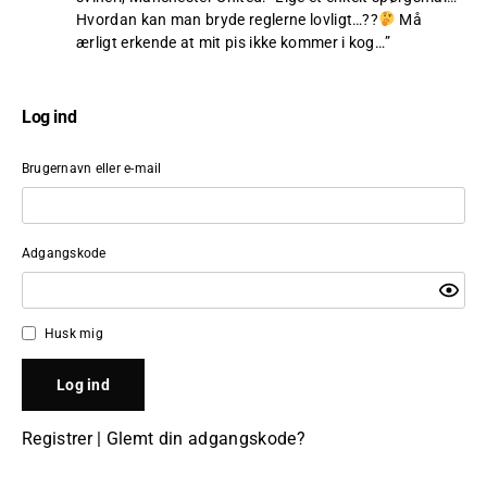
Hvordan kan man bryde reglerne lovligt…??
Må
ærligt erkende at mit pis ikke kommer i kog…
”
Log ind
Brugernavn eller e-mail
Adgangskode
Husk mig
Registrer
|
Glemt din adgangskode?