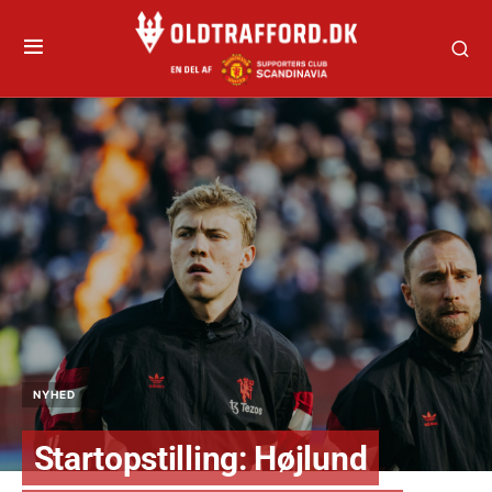
NYHED
Startopstilling: Højlund