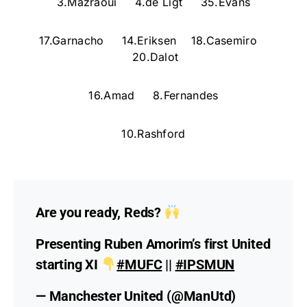
3.Mazraoui 4.de Ligt 35.Evans
17.Garnacho 14.Eriksen 18.Casemiro
20.Dalot
16.Amad 8.Fernandes
10.Rashford
Are you ready, Reds?
Presenting Ruben Amorim’s first United
starting XI
#MUFC
||
#IPSMUN
— Manchester United (@ManUtd)