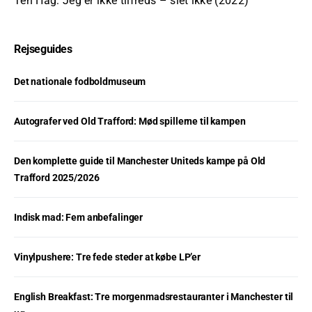
Ten Hag: Jeg er ikke tilfreds – slet ikke (2022)
Rejseguides
Det nationale fodboldmuseum
Autografer ved Old Trafford: Mød spillerne til kampen
Den komplette guide til Manchester Uniteds kampe på Old
Trafford 2025/2026
Indisk mad: Fem anbefalinger
Vinylpushere: Tre fede steder at købe LP’er
English Breakfast: Tre morgenmadsrestauranter i Manchester til