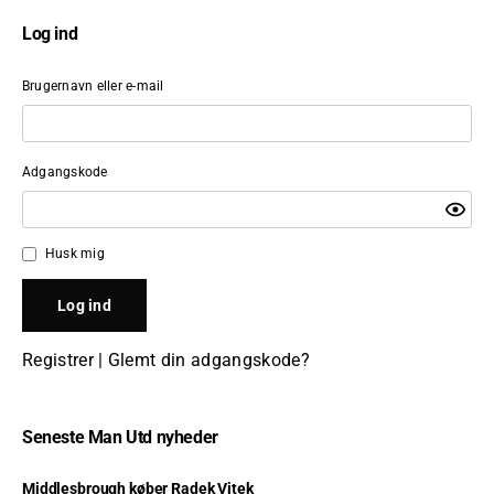
Log ind
Brugernavn eller e-mail
Adgangskode
Husk mig
Registrer
|
Glemt din adgangskode?
Seneste Man Utd nyheder
Middlesbrough køber Radek Vitek