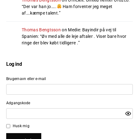
Thomas Bengtsson
on
Officielt: United henter Orozco
:
“
Der var han jo…..
Ham forventer jeg meget
af….kæmpe talent.
”
Thomas Bengtsson
on
Medie: Bayindir på vej til
Spanien
: “
Øv med alle de leje aftaler . Viser bare hvor
ringe der blev købt tidligere .
”
Log ind
Brugernavn eller e-mail
Adgangskode
Husk mig