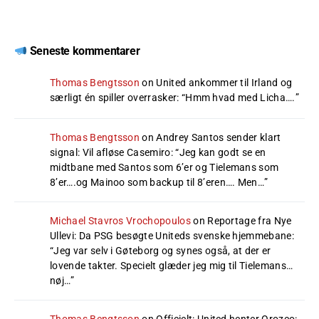
Seneste kommentarer
Thomas Bengtsson
on
United ankommer til Irland og
særligt én spiller overrasker
: “
Hmm hvad med Licha….
”
Thomas Bengtsson
on
Andrey Santos sender klart
signal: Vil afløse Casemiro
: “
Jeg kan godt se en
midtbane med Santos som 6’er og Tielemans som
8’er….og Mainoo som backup til 8’eren…. Men…
”
Michael Stavros Vrochopoulos
on
Reportage fra Nye
Ullevi: Da PSG besøgte Uniteds svenske hjemmebane
:
“
Jeg var selv i Gøteborg og synes også, at der er
lovende takter. Specielt glæder jeg mig til Tielemans…
nøj…
”