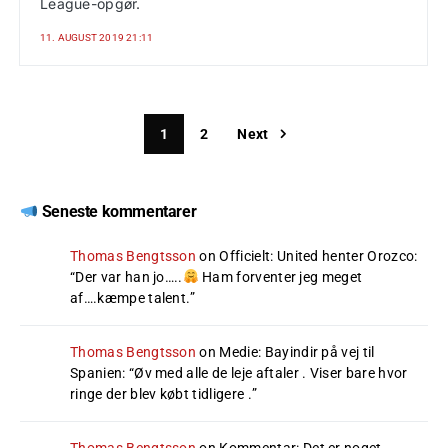
League-opgør.
11. AUGUST 2019 21:11
1
2
Next
Seneste kommentarer
Thomas Bengtsson
on
Officielt: United henter Orozco
:
“
Der var han jo…..
Ham forventer jeg meget
af….kæmpe talent.
”
Thomas Bengtsson
on
Medie: Bayindir på vej til
Spanien
: “
Øv med alle de leje aftaler . Viser bare hvor
ringe der blev købt tidligere .
”