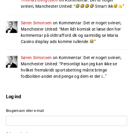
Thomas Bengtsson
on
Kommentar: Det er noget
svineri, Manchester United
: “
Smart ikk
”
Søren Simonsen
on
Kommentar: Det er noget svineri,
Manchester United
: “
Men lidt komisk at læse den her
kommentar på oldtrafford.dk og samtidig se Maria
Casino display ads komme rullende
”
Søren Simonsen
on
Kommentar: Det er noget svineri,
Manchester United
: “
Personligt kan jeg kan ikke se
hvilket fremskridt sportsbetting måtte bringe
fodbolden andet end penge og dem er der i…
”
Log ind
Brugernavn eller e-mail