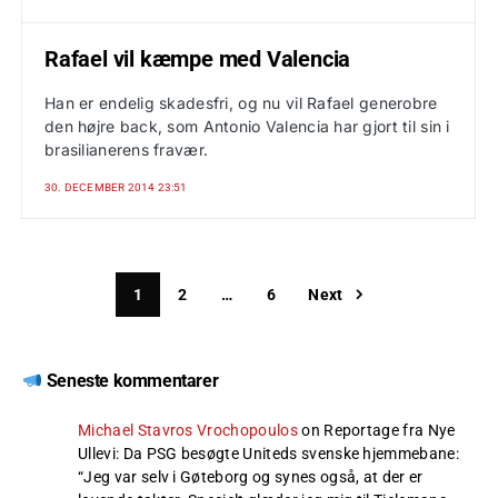
Rafael vil kæmpe med Valencia
Han er endelig skadesfri, og nu vil Rafael generobre
den højre back, som Antonio Valencia har gjort til sin i
brasilianerens fravær.
30. DECEMBER 2014 23:51
1
2
…
6
Next
Seneste kommentarer
Michael Stavros Vrochopoulos
on
Reportage fra Nye
Ullevi: Da PSG besøgte Uniteds svenske hjemmebane
:
“
Jeg var selv i Gøteborg og synes også, at der er