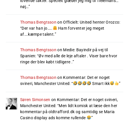
lovende takter. Specielt glæder jeg mig til Tielemans…
nøj…
”
Thomas Bengtsson
on
Officielt: United henter Orozco
:
“
Der var han jo…..
Ham forventer jeg meget
af….kæmpe talent.
”
Thomas Bengtsson
on
Medie: Bayindir på vej til
Spanien
: “
Øv med alle de leje aftaler . Viser bare hvor
ringe der blev købt tidligere .
”
Thomas Bengtsson
on
Kommentar: Det er noget
svineri, Manchester United
: “
Smart ikk
”
Søren Simonsen
on
Kommentar: Det er noget svineri,
Manchester United
: “
Men lidt komisk at læse den her
kommentar på oldtrafford.dk og samtidig se Maria
Casino display ads komme rullende
”