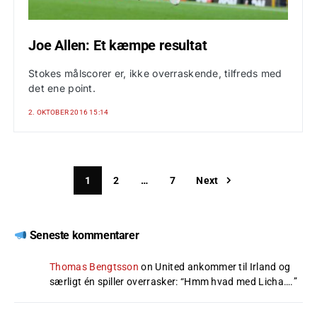
Joe Allen: Et kæmpe resultat
Stokes målscorer er, ikke overraskende, tilfreds med
det ene point.
2. OKTOBER 2016 15:14
1
2
…
7
Next
Seneste kommentarer
Thomas Bengtsson
on
United ankommer til Irland og
særligt én spiller overrasker
: “
Hmm hvad med Licha….
”