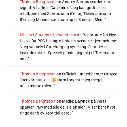
Thomas Bengtsson
on
Andrey Santos sender klart
signal: Vil afløse Casemiro
: “
Jeg kan godt se en
midtbane med Santos som 6’er og Tielemans som
8’er….og Mainoo som backup til 8’eren…. Men…
”
Michael Stavros Vrochopoulos
on
Reportage fra Nye
Ullevi: Da PSG besøgte Uniteds svenske hjemmebane
:
“
Jeg var selv i Gøteborg og synes også, at der er
lovende takter. Specielt glæder jeg mig til Tielemans…
nøj…
”
Thomas Bengtsson
on
Officielt: United henter Orozco
:
“
Der var han jo…..
Ham forventer jeg meget
af….kæmpe talent.
”
Thomas Bengtsson
on
Medie: Bayindir på vej til
Spanien
: “
Øv med alle de leje aftaler . Viser bare hvor
ringe der blev købt tidligere .
”