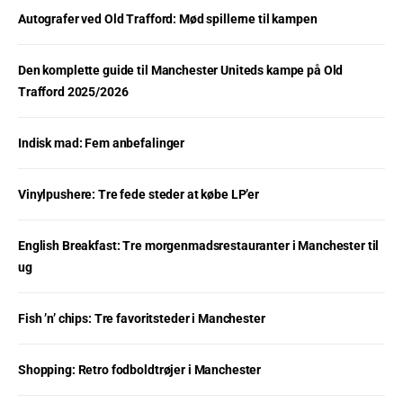
Autografer ved Old Trafford: Mød spillerne til kampen
Den komplette guide til Manchester Uniteds kampe på Old
Trafford 2025/2026
Indisk mad: Fem anbefalinger
Vinylpushere: Tre fede steder at købe LP’er
English Breakfast: Tre morgenmadsrestauranter i Manchester til
ug
Fish ’n’ chips: Tre favoritsteder i Manchester
Shopping: Retro fodboldtrøjer i Manchester