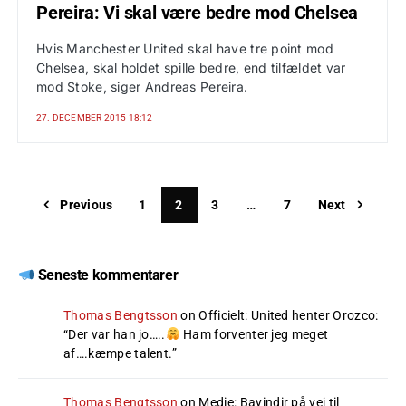
Pereira: Vi skal være bedre mod Chelsea
Hvis Manchester United skal have tre point mod
Chelsea, skal holdet spille bedre, end tilfældet var
mod Stoke, siger Andreas Pereira.
27. DECEMBER 2015 18:12
Previous
1
2
3
…
7
Next
Seneste kommentarer
Thomas Bengtsson
on
Officielt: United henter Orozco
:
“
Der var han jo…..
Ham forventer jeg meget
af….kæmpe talent.
”
Thomas Bengtsson
on
Medie: Bayindir på vej til