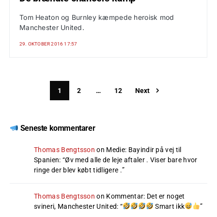
Tom Heaton og Burnley kæmpede heroisk mod
Manchester United.
29. OKTOBER 2016 17:57
1
2
…
12
Next
Seneste kommentarer
Thomas Bengtsson
on
Medie: Bayindir på vej til
Spanien
: “
Øv med alle de leje aftaler . Viser bare hvor
ringe der blev købt tidligere .
”
Thomas Bengtsson
on
Kommentar: Det er noget
svineri, Manchester United
: “
Smart ikk
”