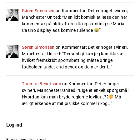
Søren Simonsen
on
Kommentar: Det er noget svineri,
Manchester United
: “
Men lidt komisk at læse den her
kommentar på oldtrafford.dk og samtidig se Maria
Casino display ads komme rullende
”
Søren Simonsen
on
Kommentar: Det er noget svineri,
Manchester United
: “
Personligt kan jeg kan ikke se
hvilket fremskridt sportsbetting måtte bringe
fodbolden andet end penge og dem er der i…
”
Thomas Bengtsson
on
Kommentar: Det er noget
svineri, Manchester United
: “
Lige et enkelt spørgsmål…
Hvordan kan man bryde reglerne lovligt…??
Må
ærligt erkende at mit pis ikke kommer i kog…
”
Log ind
Brugernavn eller e-mail