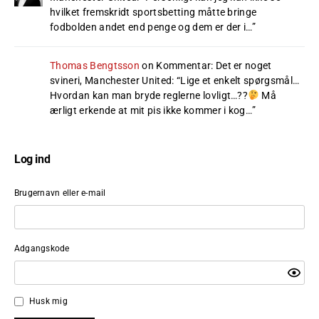
hvilket fremskridt sportsbetting måtte bringe
fodbolden andet end penge og dem er der i…
”
Thomas Bengtsson
on
Kommentar: Det er noget
svineri, Manchester United
: “
Lige et enkelt spørgsmål…
Hvordan kan man bryde reglerne lovligt…??
Må
ærligt erkende at mit pis ikke kommer i kog…
”
Log ind
Brugernavn eller e-mail
Adgangskode
Husk mig