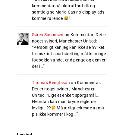
kommentar på oldtrafford.dk og
samtidig se Maria Casino display ads
komme rullende
”
Søren Simonsen
on
Kommentar: Det er
noget svineri, Manchester United
:
“
Personligt kan jeg kan ikke se hvilket
fremskridt sportsbetting måtte bringe
fodbolden andet end penge og dem er
der i…
”
Thomas Bengtsson
on
Kommentar:
Det er noget svineri, Manchester
United
: “
Lige et enkelt spørgsmål…
Hvordan kan man bryde reglerne
lovligt…??
Må ærligt erkende at mit
pis ikke kommer i kog…
”
Log ind