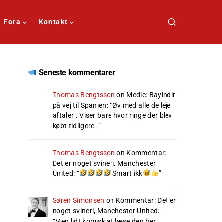
Fora
Kontakt
Seneste kommentarer
Thomas Bengtsson
on
Medie: Bayindir
på vej til Spanien
: “
Øv med alle de leje
aftaler . Viser bare hvor ringe der blev
købt tidligere .
”
Thomas Bengtsson
on
Kommentar:
Det er noget svineri, Manchester
United
: “
Smart ikk
”
Søren Simonsen
on
Kommentar: Det er
noget svineri, Manchester United
:
“
Men lidt komisk at læse den her