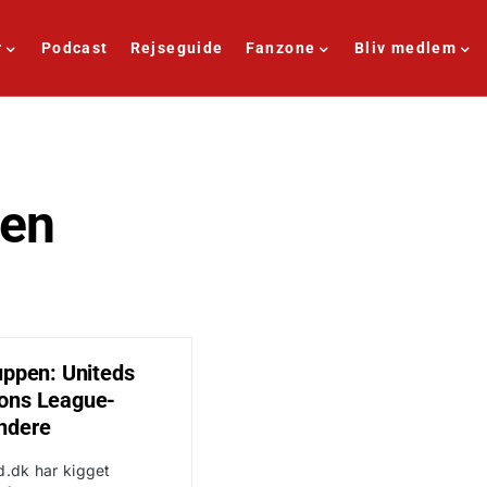
r
Podcast
Rejseguide
Fanzone
Bliv medlem
sen
uppen: Uniteds
ons League-
ndere
d.dk har kigget