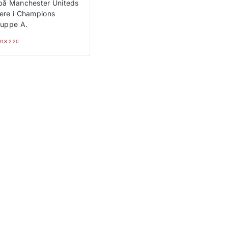
på Manchester Uniteds
ere i Champions
ruppe A.
013 2:20