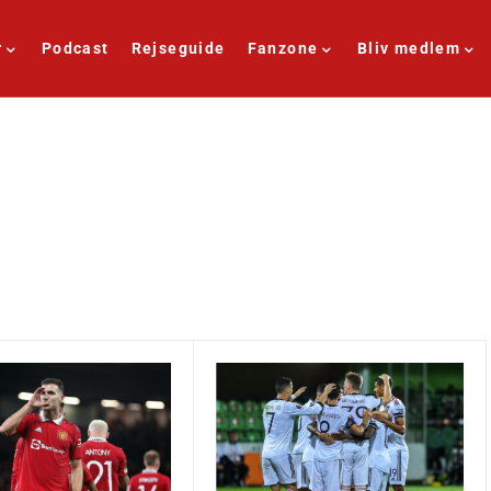
r
Podcast
Rejseguide
Fanzone
Bliv medlem