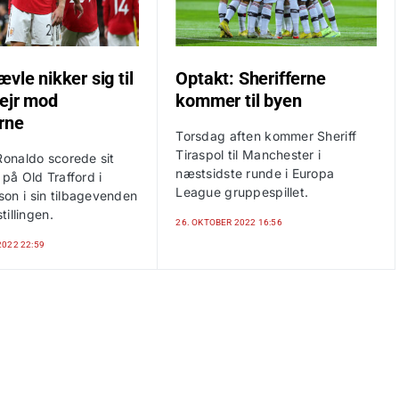
vle nikker sig til
Optakt: Sherifferne
sejr mod
kommer til byen
erne
Torsdag aften kommer Sheriff
Tiraspol til Manchester i
Ronaldo scorede sit
næstsidste runde i Europa
 på Old Trafford i
League gruppespillet.
on i sin tilbagevenden
stillingen.
26. OKTOBER 2022 16:56
2022 22:59