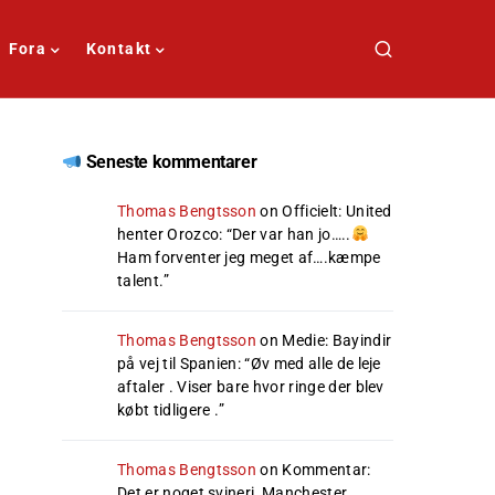
Fora
Kontakt
Seneste kommentarer
Thomas Bengtsson
on
Officielt: United
henter Orozco
: “
Der var han jo…..
Ham forventer jeg meget af….kæmpe
talent.
”
Thomas Bengtsson
on
Medie: Bayindir
på vej til Spanien
: “
Øv med alle de leje
aftaler . Viser bare hvor ringe der blev
købt tidligere .
”
Thomas Bengtsson
on
Kommentar:
Det er noget svineri, Manchester