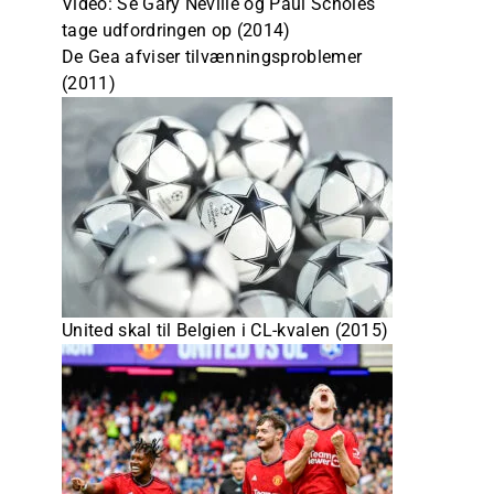
Video: Se Gary Neville og Paul Scholes
tage udfordringen op (2014)
De Gea afviser tilvænningsproblemer
(2011)
United skal til Belgien i CL-kvalen (2015)