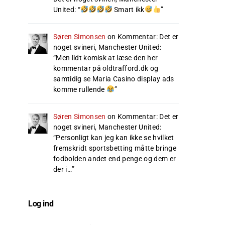
United
: “
Smart ikk
”
Søren Simonsen
on
Kommentar: Det er
noget svineri, Manchester United
:
“
Men lidt komisk at læse den her
kommentar på oldtrafford.dk og
samtidig se Maria Casino display ads
komme rullende
”
Søren Simonsen
on
Kommentar: Det er
noget svineri, Manchester United
:
“
Personligt kan jeg kan ikke se hvilket
fremskridt sportsbetting måtte bringe
fodbolden andet end penge og dem er
der i…
”
Log ind