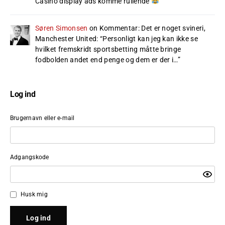
Casino display ads komme rullende
”
Søren Simonsen
on
Kommentar: Det er noget svineri,
Manchester United
: “
Personligt kan jeg kan ikke se
hvilket fremskridt sportsbetting måtte bringe
fodbolden andet end penge og dem er der i…
”
Log ind
Brugernavn eller e-mail
Adgangskode
Husk mig