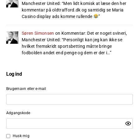
Manchester United
: “
Men lidt komisk at læse den her
kommentar på oldtrafford.dk og samtidig se Maria
Casino display ads komme rullende
”
Søren Simonsen
on
Kommentar: Det er noget svineri,
Manchester United
: “
Personligt kan jeg kan ikke se
hvilket fremskridt sportsbetting måtte bringe
fodbolden andet end penge og dem er der i…
”
Log ind
Brugernavn eller e-mail
Adgangskode
Husk mig