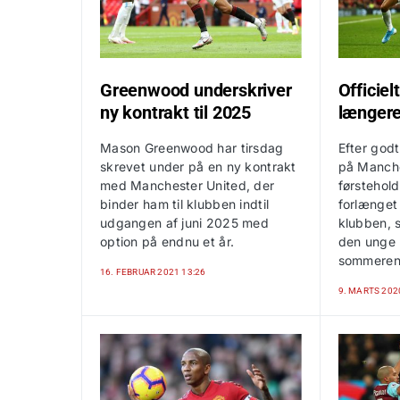
Greenwood underskriver
Officiel
ny kontrakt til 2025
længere
Mason Greenwood har tirsdag
Efter god
skrevet under på en ny kontrakt
på Manche
med Manchester United, der
førstehold
binder ham til klubben indtil
forlænget
udgangen af juni 2025 med
klubben, 
option på endnu et år.
den unge h
sommeren
16. FEBRUAR 2021 13:26
9. MARTS 202