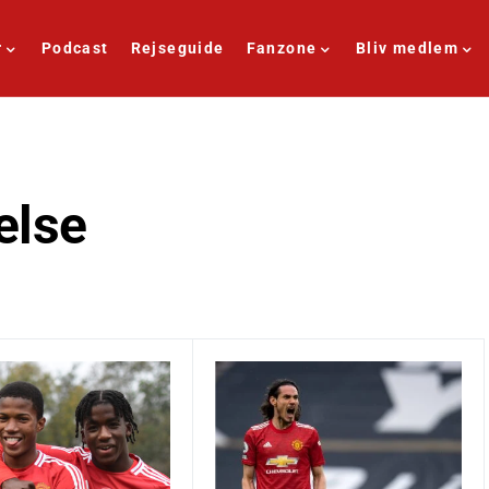
r
Podcast
Rejseguide
Fanzone
Bliv medlem
else