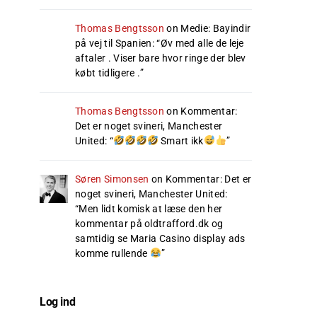
Thomas Bengtsson
on
Medie: Bayindir
på vej til Spanien
: “
Øv med alle de leje
aftaler . Viser bare hvor ringe der blev
købt tidligere .
”
Thomas Bengtsson
on
Kommentar:
Det er noget svineri, Manchester
United
: “
Smart ikk
”
Søren Simonsen
on
Kommentar: Det er
noget svineri, Manchester United
:
“
Men lidt komisk at læse den her
kommentar på oldtrafford.dk og
samtidig se Maria Casino display ads
komme rullende
”
Log ind