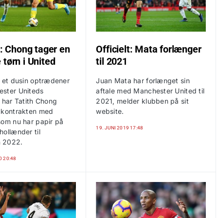
t: Chong tager en
Officielt: Mata forlænger
 tørn i United
til 2021
t et dusin optrædener
Juan Mata har forlænget sin
ster Uniteds
aftale med Manchester United til
 har Tatith Chong
2021, melder klubben på sit
 kontrakten med
website.
som nu har papir på
19. JUNI 2019 17:48
ollænder til
 2022.
0 20:48