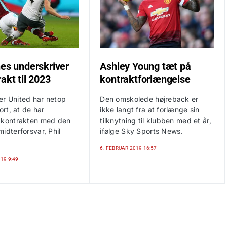
nes underskriver
Ashley Young tæt på
akt til 2023
kontraktforlængelse
r United har netop
Den omskolede højreback er
ort, at de har
ikke langt fra at forlænge sin
 kontrakten med den
tilknytning til klubben med et år,
idterforsvar, Phil
ifølge Sky Sports News.
6. FEBRUAR 2019 16:57
19 9:49