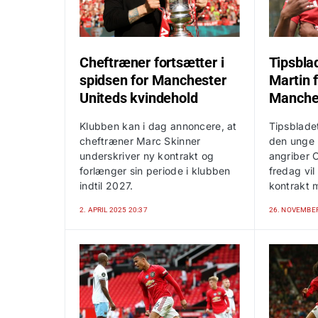
Cheftræner fortsætter i
Tipsbla
spidsen for Manchester
Martin f
Uniteds kvindehold
Manches
Klubben kan i dag annoncere, at
Tipsbladet
cheftræner Marc Skinner
den unge 
underskriver ny kontrakt og
angriber 
forlænger sin periode i klubben
fredag vil
indtil 2027.
kontrakt 
2. APRIL 2025 20:37
26. NOVEMBER