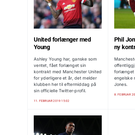
United forlænger med
Phil Jo
Young
ny kontr
Ashley Young har, ganske som
Mancheste
ventet, fået forlænget sin
offentliggj
kontrakt med Manchester United
forlænget
for yderligere et år, det melder
engelske m
klubben her til eftermiddag på
Jones.
sin officielle Twitter-profil.
8. FEBRUAR 20
11. FEBRUAR 2019 15:02