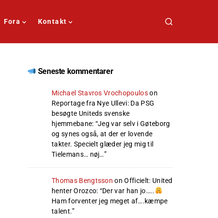
Fora
Kontakt
Seneste kommentarer
Michael Stavros Vrochopoulos
on
Reportage fra Nye Ullevi: Da PSG
besøgte Uniteds svenske
hjemmebane
: “
Jeg var selv i Gøteborg
og synes også, at der er lovende
takter. Specielt glæder jeg mig til
Tielemans… nøj…
”
Thomas Bengtsson
on
Officielt: United
henter Orozco
: “
Der var han jo…..
Ham forventer jeg meget af….kæmpe
talent.
”