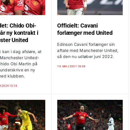
det: Chido Obi-
Officielt: Cavani
år ny kontrakt i
forlænger med United
ter United
Edinson Cavani forlænger sin
aftale med Manchester United,
 kan i dag afsløre, at
så den nu udløber juni 2022.
Manchester United-
Chido Obi Martin på
10. MAJ 2021 18:33
 underskrive en ny
med klubben.
 2024 13:14