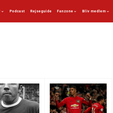
r
Podcast
Rejseguide
Fanzone
Bliv medlem