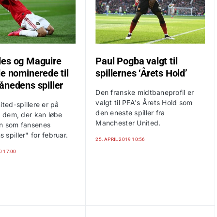
es og Maguire
Paul Pogba valgt til
de nominerede til
spillernes ‘Årets Hold’
ånedens spiller
Den franske midtbaneprofil er
valgt til PFA's Årets Hold som
ited-spillere er på
den eneste spiller fra
r dem, der kan løbe
Manchester United.
n som fansenes
spiller" for februar.
25. APRIL 2019 10:56
0 17:00