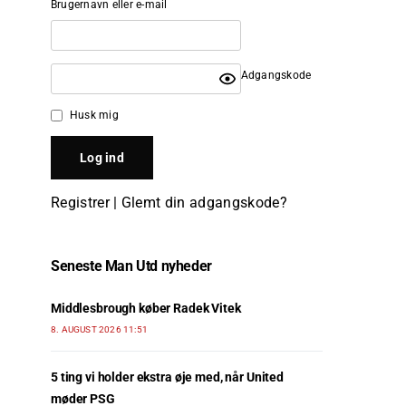
Brugernavn eller e-mail
Adgangskode
Husk mig
Registrer
|
Glemt din adgangskode?
Seneste Man Utd nyheder
Middlesbrough køber Radek Vitek
8. AUGUST 2026 11:51
5 ting vi holder ekstra øje med, når United
møder PSG