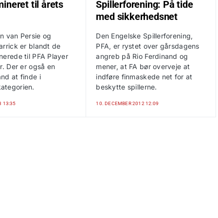
ineret til årets
Spillerforening: På tide
med sikkerhedsnet
n van Persie og
Den Engelske Spillerforening,
rrick er blandt de
PFA, er rystet over gårsdagens
nerede til PFA Player
angreb på Rio Ferdinand og
r. Der er også en
mener, at FA bør overveje at
nd at finde i
indføre finmaskede net for at
ategorien.
beskytte spillerne.
3 13:35
10. DECEMBER 2012 12:09