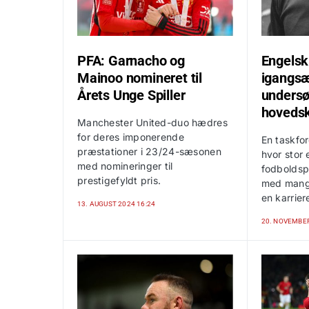
PFA: Garnacho og
Engelsk 
Mainoo nomineret til
igangsæ
Årets Unge Spiller
undersø
hoveds
Manchester United-duo hædres
for deres imponerende
En taskfor
præstationer i 23/24-sæsonen
hvor stor
med nomineringer til
fodboldspi
prestigefyldt pris.
med mang
en karrier
13. AUGUST 2024 16:24
20. NOVEMBER