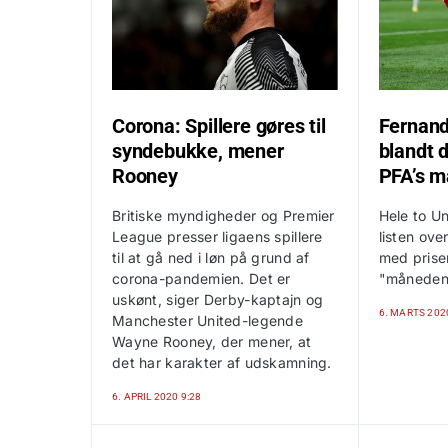
Corona: Spillere gøres til
Fernand
syndebukke, mener
blandt 
Rooney
PFA’s m
Britiske myndigheder og Premier
Hele to Un
League presser ligaens spillere
listen ove
til at gå ned i løn på grund af
med prise
corona-pandemien. Det er
"månedens 
uskønt, siger Derby-kaptajn og
6. MARTS 202
Manchester United-legende
Wayne Rooney, der mener, at
det har karakter af udskamning.
6. APRIL 2020 9:28