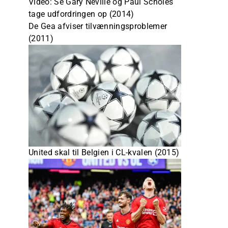
Video: Se Gary Neville og Paul Scholes
tage udfordringen op (2014)
De Gea afviser tilvænningsproblemer
(2011)
United skal til Belgien i CL-kvalen (2015)