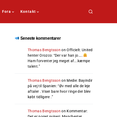
Fora
Kontakt
Seneste kommentarer
Thomas Bengtsson
on
Officielt: United
henter Orozco
: “
Der var han jo…..
Ham forventer jeg meget af….kæmpe
talent.
”
Thomas Bengtsson
on
Medie: Bayindir
på vej til Spanien
: “
Øv med alle de leje
aftaler . Viser bare hvor ringe der blev
købt tidligere .
”
Thomas Bengtsson
on
Kommentar:
Det er noget svineri, Manchester