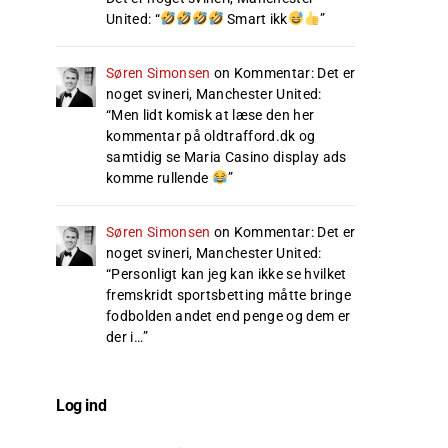
United
: “
Smart ikk
”
Søren Simonsen
on
Kommentar: Det er
noget svineri, Manchester United
:
“
Men lidt komisk at læse den her
kommentar på oldtrafford.dk og
samtidig se Maria Casino display ads
komme rullende
”
Søren Simonsen
on
Kommentar: Det er
noget svineri, Manchester United
:
“
Personligt kan jeg kan ikke se hvilket
fremskridt sportsbetting måtte bringe
fodbolden andet end penge og dem er
der i…
”
Log ind