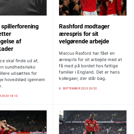
spillerforening
Rashford modtager
tter
ærespris for sit
gelse af
velgørende arbejde
kader
Marcus Rasford har fået en
ærespris for sit arbejde med at
ce skal finde ud af,
få mad på bordet hos fattige
 en sundhedsrisiko
familier i England. Det er hans
llere udsættes for
kollegaer, der står bag.
e hovedstød igennem
e.
8. SEPTEMBER 2020 20:52
 2020 18:13