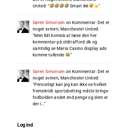
United
: “
Smart ikk
”
Søren Simonsen
on
Kommentar: Det er
noget svineri, Manchester United
:
“
Men lidt komisk at læse den her
kommentar på oldtrafford.dk og
samtidig se Maria Casino display ads
komme rullende
”
Søren Simonsen
on
Kommentar: Det er
noget svineri, Manchester United
:
“
Personligt kan jeg kan ikke se hvilket
fremskridt sportsbetting måtte bringe
fodbolden andet end penge og dem er
der i…
”
Log ind