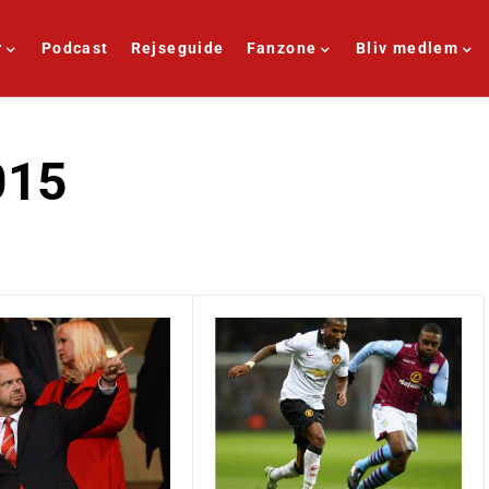
r
Podcast
Rejseguide
Fanzone
Bliv medlem
015