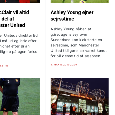
lair vil altid
Ashley Young øjner
 del af
sejrsstime
ter United
Ashley Young håber, at
gårsdagens sejr over
r Uniteds direktør Ed
Sunderland kan kickstarte en
må ud og lede efter
sejrsstime, som Manchester
ichef efter Brian
United tidligere har været kendt
dligere på ugen forlod
for på denne tid af sæsonen.
.
1. MARTS 2015 20:09
5 21:46