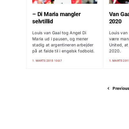
– Di Maria mangler
Van Gaal
selvtillid
2020
Louis van Gaal tog Angel Di
Louis van 
Maria ud i pausen, og mener
være mana
stadig at argentineren arbejder
United, at
på at falde til i engelsk fodbold.
2020.
1. MARTS 2015 10:07
1. MARTS 201
Previou