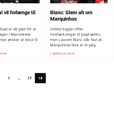
 vil forlænge til
Blanc: Glem alt om
Marquinhos
Gaal er så glad for at
United kigger efter
ger i Manchester
forstærkninger til bagkæden,
 han ønsker at blive til
men Laurent Blanc slår fast at
Marquinhos ikke er til salg
5 9:06
1. MARTS 2015 8:16
s
1
…
17
18