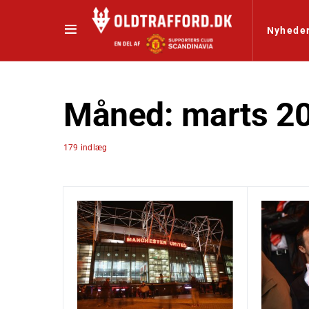
Nyhede
Måned:
marts 2
179 indlæg