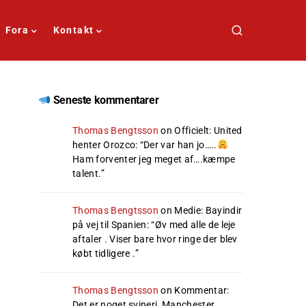
Fora
Kontakt
Seneste kommentarer
Thomas Bengtsson
on
Officielt: United
henter Orozco
: “
Der var han jo…..
Ham forventer jeg meget af….kæmpe
talent.
”
Thomas Bengtsson
on
Medie: Bayindir
på vej til Spanien
: “
Øv med alle de leje
aftaler . Viser bare hvor ringe der blev
købt tidligere .
”
Thomas Bengtsson
on
Kommentar:
Det er noget svineri, Manchester