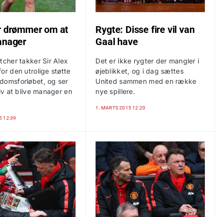
r drømmer om at
Rygte: Disse fire vil van
anager
Gaal have
tcher takker Sir Alex
Det er ikke rygter der mangler i
or den utrolige støtte
øjeblikket, og i dag sættes
domsforløbet, og ser
United sammen med en række
elv at blive manager en
nye spillere.
1. MARTS 2015 12:20
5 12:39