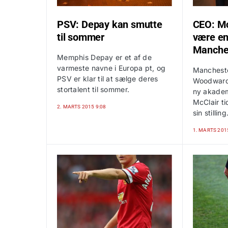
PSV: Depay kan smutte
CEO: McC
til sommer
være en
Manches
Memphis Depay er et af de
varmeste navne i Europa pt, og
Mancheste
PSV er klar til at sælge deres
Woodward 
stortalent til sommer.
ny akadem
McClair ti
2. MARTS 2015 9:08
sin stilling
1. MARTS 201