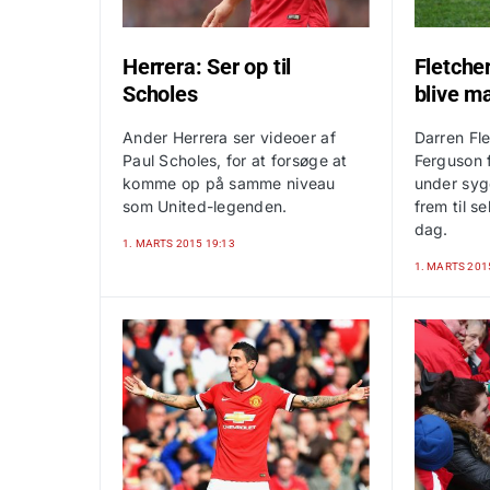
Herrera: Ser op til
Fletche
Scholes
blive m
Ander Herrera ser videoer af
Darren Fle
Paul Scholes, for at forsøge at
Ferguson f
komme op på samme niveau
under syg
som United-legenden.
frem til s
dag.
1. MARTS 2015 19:13
1. MARTS 201