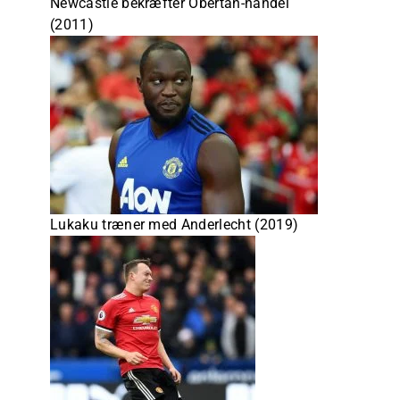
Newcastle bekræfter Obertan-handel
(2011)
Lukaku træner med Anderlecht (2019)