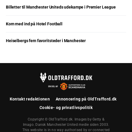
Billetter til Manchester Uniteds udekampe i Premier League
Kom med ind på Hotel Football
Heiselbergs fem favoritsteder i Manchester
Kontakt redaktionen
Annoncering på OldTrafford.dk
Cookie- og privatlivspolitik
Copyright © OldTrafford.dk. Images by Getty &
Imago. Dansk Manchester United medie siden 2003.
This website is in no way authorised by or connected