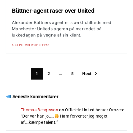
Büttner-agent raser over United
Alexander Büttners agent er stærkt utilfreds med
Manchester Uniteds ageren på markedet på
lukkedagen på vegne af sin klient.
5. SEPTEMBER 2013 11:46
1
2
…
5
Next
Seneste kommentarer
Thomas Bengtsson
on
Officielt: United henter Orozco
:
“
Der var han jo…..
Ham forventer jeg meget
af….kæmpe talent.
”