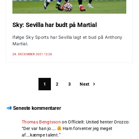
Sky: Sevilla har budt på Martial
Ifølge Sky Sports har Sevilla lagt et bud på Anthony
Martial.
28. DECEMBER 2021 12:26
1
2
3
Next
Seneste kommentarer
Thomas Bengtsson
on
Officielt: United henter Orozco
:
“
Der var han jo…..
Ham forventer jeg meget
af….kæmpe talent.
”