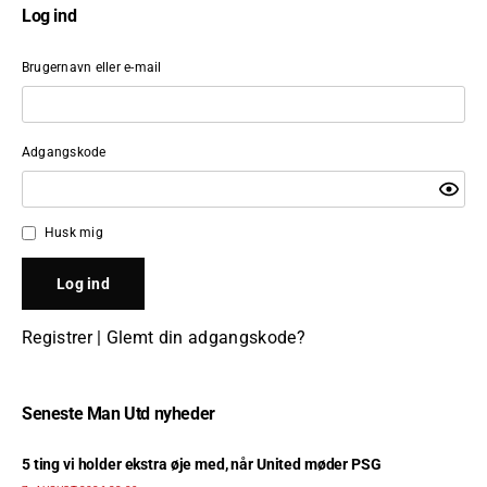
Log ind
Brugernavn eller e-mail
Adgangskode
Husk mig
Registrer
|
Glemt din adgangskode?
Seneste Man Utd nyheder
5 ting vi holder ekstra øje med, når United møder PSG