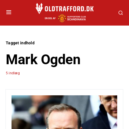
Tagget indhold
Mark Ogden
5 indlæg