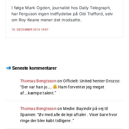
I følge Mark Ogden, journalist hos Daily Telegraph,
har Ferguson ingen indflydelse på Old Trafford, selv
om Roy Keane mener det modsatte.
10. DECEMBER 2013 19:07
Seneste kommentarer
Thomas Bengtsson
on
Officielt: United henter Orozco
:
“
Der var han jo…..
Ham forventer jeg meget
af….kæmpe talent.
”
Thomas Bengtsson
on
Medie: Bayindir på vej til
Spanien
: “
Øv med alle de leje aftaler . Viser bare hvor
ringe der blev købt tidligere .
”