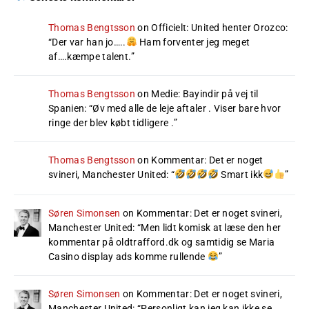
Thomas Bengtsson
on
Officielt: United henter Orozco
:
“
Der var han jo…..
Ham forventer jeg meget
af….kæmpe talent.
”
Thomas Bengtsson
on
Medie: Bayindir på vej til
Spanien
: “
Øv med alle de leje aftaler . Viser bare hvor
ringe der blev købt tidligere .
”
Thomas Bengtsson
on
Kommentar: Det er noget
svineri, Manchester United
: “
Smart ikk
”
Søren Simonsen
on
Kommentar: Det er noget svineri,
Manchester United
: “
Men lidt komisk at læse den her
kommentar på oldtrafford.dk og samtidig se Maria
Casino display ads komme rullende
”
Søren Simonsen
on
Kommentar: Det er noget svineri,
Manchester United
: “
Personligt kan jeg kan ikke se