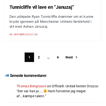
Tunnicliffe vil lave en ”Januzaj”
Den udlejede Ryan Tunnicliffe drømmer om at kunne
bryde igennem på Manchester Uniteds førstehold i
stil med Adnan Januzaj.
30. OKTOBER 2013 21:52
1
2
…
4
Next
Seneste kommentarer
Thomas Bengtsson
on
Officielt: United henter Orozco
:
“
Der var han jo…..
Ham forventer jeg meget
af….kæmpe talent.
”