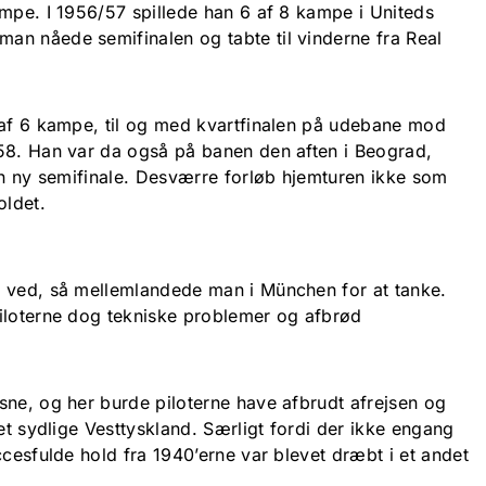
ampe. I 1956/57 spillede han 6 af 8 kampe i Uniteds
n nåede semifinalen og tabte til vinderne fra Real
 af 6 kampe, til og med kvartfinalen på udebane mod
58. Han var da også på banen den aften i Beograd,
en ny semifinale. Desværre forløb hjemturen ikke som
oldet.
t ved, så mellemlandede man i München for at tanke.
iloterne dog tekniske problemer og afbrød
sne, og her burde piloterne have afbrudt afrejsen og
det sydlige Vesttyskland. Særligt fordi der ikke engang
ccesfulde hold fra 1940’erne var blevet dræbt i et andet