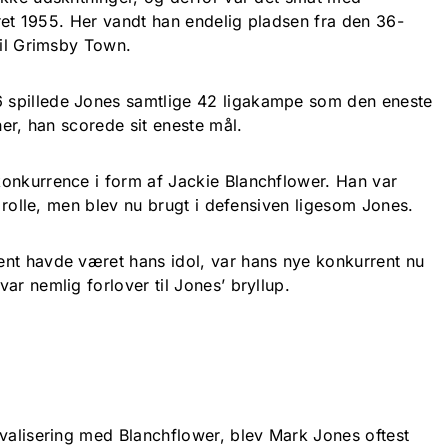
råret 1955. Her vandt han endelig pladsen fra den 36-
til Grimsby Town.
spillede Jones samtlige 42 ligakampe som den eneste
her, han scorede sit eneste mål.
onkurrence i form af Jackie Blanchflower. Han var
v rolle, men blev nu brugt i defensiven ligesom Jones.
nt havde været hans idol, var hans nye konkurrent nu
ar nemlig forlover til Jones’ bryllup.
ivalisering med Blanchflower, blev Mark Jones oftest