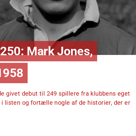
250: Mark Jones,
1958
givet debut til 249 spillere fra klubbens eget
i listen og fortælle nogle af de historier, der er