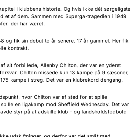
kapitel i klubbens historie. Og hvis ikke dét sørgeligste
 fald et af dem. Sammen med Superga-tragedien i 1949
fer, der har været.
8 og fik sin debut to år senere. 17 år gammel. Her fik
lle kontrakt.
f sit forbillede, Allenby Chilton, der var en yderst
ds forsvar. Chilton missede kun 13 kampe på 9 sæsoner,
n 175 kampe i streg. Det var en klubrekord dengang.
spunkt, hvor Chilton var af sted for at spille
 spille en ligakamp mod Sheffield Wednesday. Det var
havde styr på at adskille klub – og landsholdsfodbold
ikke udskiftninger, og derfor var det småt med