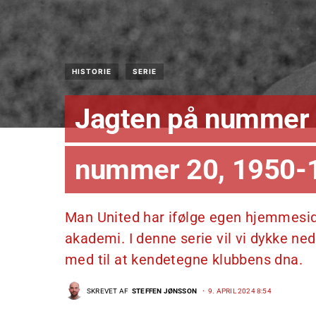
HISTORIE
SERIE
Jagten på nummer 
nummer 20, 1950-
Man United har ifølge egen hjemmeside 
akademi. I denne serie vil vi dykke ned 
med til at kendetegne klubbens dna.
SKREVET AF
STEFFEN JØNSSON
9. APRIL 2024 8:54