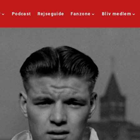
r
Podcast
Rejseguide
Fanzone
Bliv medlem