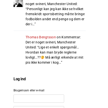
noget svineri, Manchester United
:
“
Personligt kan jeg kan ikke se hvilket
fremskridt sportsbetting måtte bringe
fodbolden andet end penge og dem er
der i…
”
Thomas Bengtsson
on
Kommentar:
Det er noget svineri, Manchester
United
: “
Lige et enkelt spørgsmål…
Hvordan kan man bryde reglerne
lovligt…??
Må ærligt erkende at mit
pis ikke kommer i kog…
”
Log ind
Brugernavn eller e-mail