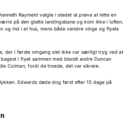
enneth Rayment valgte i stedet at prøve at lette en
værre på den glatte landingsbane og kom ikke i luften.
n og ind i et hus, mens både venstre vinge og flyets
e, der i første omgang slet ikke var særligt tryg ved at
g bagest i flyet sammen med blandt andre Duncan
ie Colman, fordi de troede, det var sikrere.
ulykken. Edwards døde dog først efter 15 dage på
gn