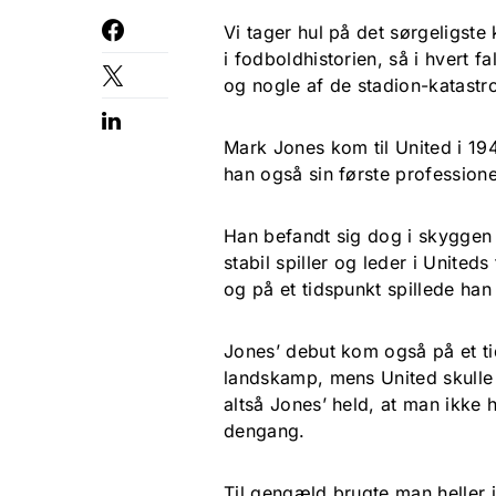
Vi tager hul på det sørgeligste 
i fodboldhistorien, så i hvert
og nogle af de stadion-katastro
Mark Jones kom til United i 194
han også sin første professione
Han befandt sig dog i skyggen a
stabil spiller og leder i Unite
og på et tidspunkt spillede ha
Jones’ debut kom også på et tid
landskamp, mens United skulle
altså Jones’ held, at man ikke 
dengang.
Til gengæld brugte man heller 